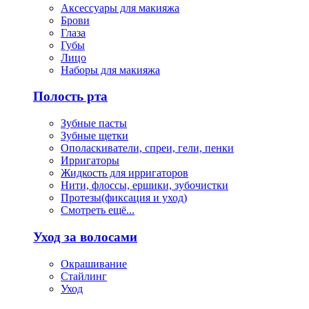
Аксессуары для макияжа
Брови
Глаза
Губы
Лицо
Наборы для макияжа
Полость рта
Зубные пасты
Зубные щетки
Ополаскиватели, спреи, гели, пенки
Ирригаторы
Жидкость для ирригаторов
Нити, флоссы, ершики, зубочистки
Протезы(фиксация и уход)
Смотреть ещё...
Уход за волосами
Окрашивание
Стайлинг
Уход