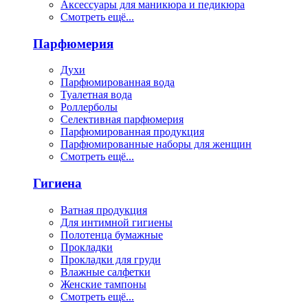
Аксессуары для маникюра и педикюра
Смотреть ещё...
Парфюмерия
Духи
Парфюмированная вода
Туалетная вода
Роллерболы
Селективная парфюмерия
Парфюмированная продукция
Парфюмированные наборы для женщин
Смотреть ещё...
Гигиена
Ватная продукция
Для интимной гигиены
Полотенца бумажные
Прокладки
Прокладки для груди
Влажные салфетки
Женские тампоны
Смотреть ещё...