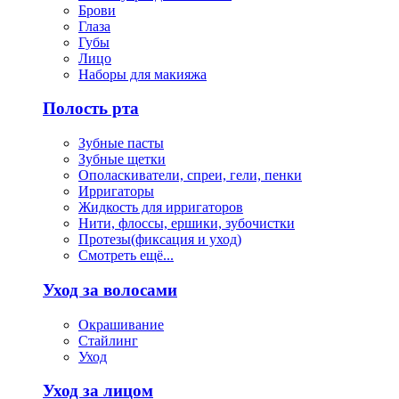
Брови
Глаза
Губы
Лицо
Наборы для макияжа
Полость рта
Зубные пасты
Зубные щетки
Ополаскиватели, спреи, гели, пенки
Ирригаторы
Жидкость для ирригаторов
Нити, флоссы, ершики, зубочистки
Протезы(фиксация и уход)
Смотреть ещё...
Уход за волосами
Окрашивание
Стайлинг
Уход
Уход за лицом