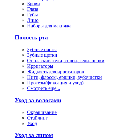
Брови
Глаза
Губы
Лицо
Наборы для макияжа
Полость рта
Зубные пасты
Зубные щетки
Ополаскиватели, спреи, гели, пенки
Ирригаторы
Жидкость для ирригаторов
Нити, флоссы, ершики, зубочистки
Протезы(фиксация и уход)
Смотреть ещё...
Уход за волосами
Окрашивание
Стайлинг
Уход
Уход за лицом