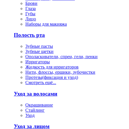
Брови
Глаза
Губы
Лицо
Наборы для макияжа
Полость рта
Зубные пасты
Зубные щетки
Ополаскиватели, спреи, гели, пенки
Ирригаторы
Жидкость для ирригаторов
Нити, флоссы, ершики, зубочистки
Протезы(фиксация и уход)
Смотреть ещё...
Уход за волосами
Окрашивание
Стайлинг
Уход
Уход за лицом