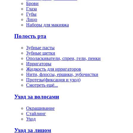
Брови
Глаза
Губы
Лицо
Наборы для макияжа
Полость рта
Зубные пасты
Зубные щетки
Ополаскиватели, спреи, гели, пенки
Ирригаторы
Жидкость для ирригаторов
Нити, флоссы, ершики, зубочистки
Протезы(фиксация и уход)
Смотреть ещё...
Уход за волосами
Окрашивание
Стайлинг
Уход
Уход за лицом