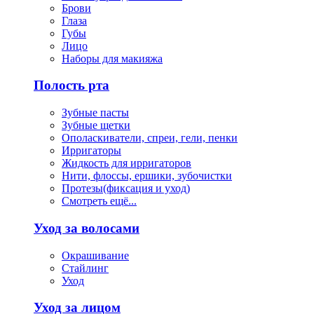
Брови
Глаза
Губы
Лицо
Наборы для макияжа
Полость рта
Зубные пасты
Зубные щетки
Ополаскиватели, спреи, гели, пенки
Ирригаторы
Жидкость для ирригаторов
Нити, флоссы, ершики, зубочистки
Протезы(фиксация и уход)
Смотреть ещё...
Уход за волосами
Окрашивание
Стайлинг
Уход
Уход за лицом