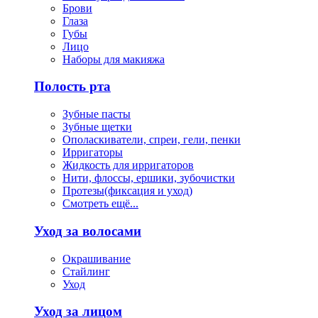
Брови
Глаза
Губы
Лицо
Наборы для макияжа
Полость рта
Зубные пасты
Зубные щетки
Ополаскиватели, спреи, гели, пенки
Ирригаторы
Жидкость для ирригаторов
Нити, флоссы, ершики, зубочистки
Протезы(фиксация и уход)
Смотреть ещё...
Уход за волосами
Окрашивание
Стайлинг
Уход
Уход за лицом