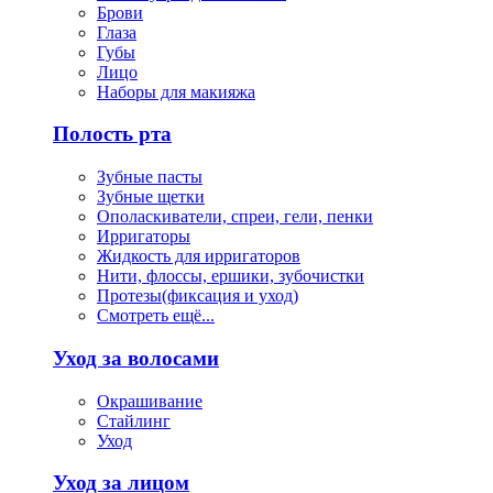
Брови
Глаза
Губы
Лицо
Наборы для макияжа
Полость рта
Зубные пасты
Зубные щетки
Ополаскиватели, спреи, гели, пенки
Ирригаторы
Жидкость для ирригаторов
Нити, флоссы, ершики, зубочистки
Протезы(фиксация и уход)
Смотреть ещё...
Уход за волосами
Окрашивание
Стайлинг
Уход
Уход за лицом