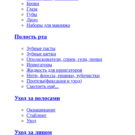
Брови
Глаза
Губы
Лицо
Наборы для макияжа
Полость рта
Зубные пасты
Зубные щетки
Ополаскиватели, спреи, гели, пенки
Ирригаторы
Жидкость для ирригаторов
Нити, флоссы, ершики, зубочистки
Протезы(фиксация и уход)
Смотреть ещё...
Уход за волосами
Окрашивание
Стайлинг
Уход
Уход за лицом