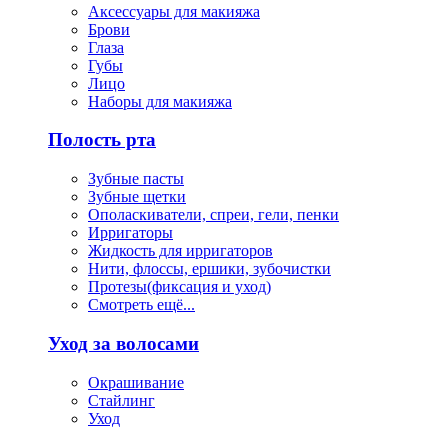
Аксессуары для макияжа
Брови
Глаза
Губы
Лицо
Наборы для макияжа
Полость рта
Зубные пасты
Зубные щетки
Ополаскиватели, спреи, гели, пенки
Ирригаторы
Жидкость для ирригаторов
Нити, флоссы, ершики, зубочистки
Протезы(фиксация и уход)
Смотреть ещё...
Уход за волосами
Окрашивание
Стайлинг
Уход