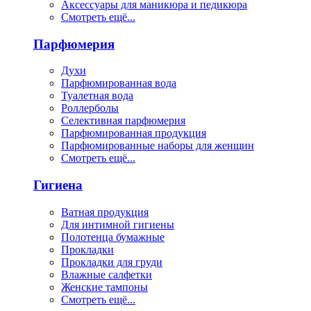
Аксессуары для маникюра и педикюра
Смотреть ещё...
Парфюмерия
Духи
Парфюмированная вода
Туалетная вода
Роллерболы
Селективная парфюмерия
Парфюмированная продукция
Парфюмированные наборы для женщин
Смотреть ещё...
Гигиена
Ватная продукция
Для интимной гигиены
Полотенца бумажные
Прокладки
Прокладки для груди
Влажные салфетки
Женские тампоны
Смотреть ещё...