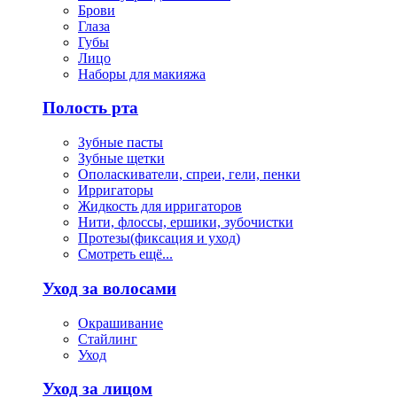
Брови
Глаза
Губы
Лицо
Наборы для макияжа
Полость рта
Зубные пасты
Зубные щетки
Ополаскиватели, спреи, гели, пенки
Ирригаторы
Жидкость для ирригаторов
Нити, флоссы, ершики, зубочистки
Протезы(фиксация и уход)
Смотреть ещё...
Уход за волосами
Окрашивание
Стайлинг
Уход
Уход за лицом