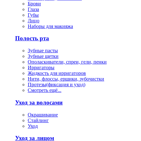
Брови
Глаза
Губы
Лицо
Наборы для макияжа
Полость рта
Зубные пасты
Зубные щетки
Ополаскиватели, спреи, гели, пенки
Ирригаторы
Жидкость для ирригаторов
Нити, флоссы, ершики, зубочистки
Протезы(фиксация и уход)
Смотреть ещё...
Уход за волосами
Окрашивание
Стайлинг
Уход
Уход за лицом