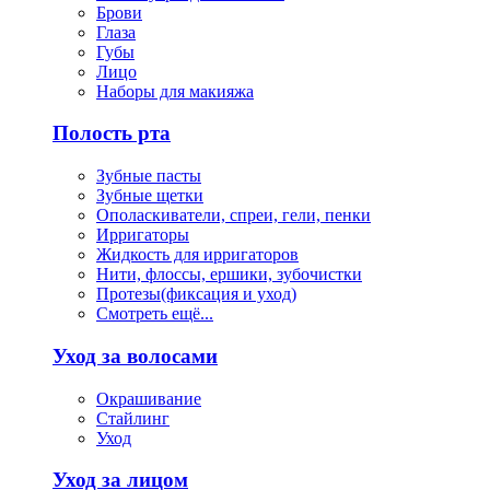
Брови
Глаза
Губы
Лицо
Наборы для макияжа
Полость рта
Зубные пасты
Зубные щетки
Ополаскиватели, спреи, гели, пенки
Ирригаторы
Жидкость для ирригаторов
Нити, флоссы, ершики, зубочистки
Протезы(фиксация и уход)
Смотреть ещё...
Уход за волосами
Окрашивание
Стайлинг
Уход
Уход за лицом