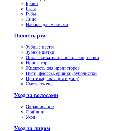
Брови
Глаза
Губы
Лицо
Наборы для макияжа
Полость рта
Зубные пасты
Зубные щетки
Ополаскиватели, спреи, гели, пенки
Ирригаторы
Жидкость для ирригаторов
Нити, флоссы, ершики, зубочистки
Протезы(фиксация и уход)
Смотреть ещё...
Уход за волосами
Окрашивание
Стайлинг
Уход
Уход за лицом