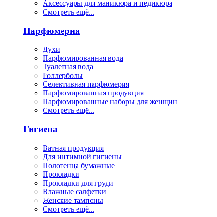
Аксессуары для маникюра и педикюра
Смотреть ещё...
Парфюмерия
Духи
Парфюмированная вода
Туалетная вода
Роллерболы
Селективная парфюмерия
Парфюмированная продукция
Парфюмированные наборы для женщин
Смотреть ещё...
Гигиена
Ватная продукция
Для интимной гигиены
Полотенца бумажные
Прокладки
Прокладки для груди
Влажные салфетки
Женские тампоны
Смотреть ещё...