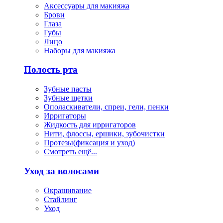
Аксессуары для макияжа
Брови
Глаза
Губы
Лицо
Наборы для макияжа
Полость рта
Зубные пасты
Зубные щетки
Ополаскиватели, спреи, гели, пенки
Ирригаторы
Жидкость для ирригаторов
Нити, флоссы, ершики, зубочистки
Протезы(фиксация и уход)
Смотреть ещё...
Уход за волосами
Окрашивание
Стайлинг
Уход