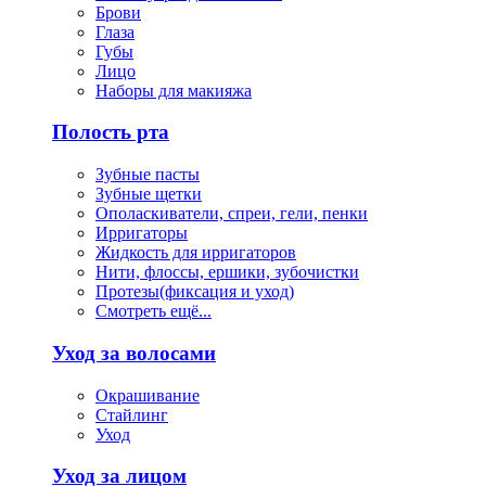
Брови
Глаза
Губы
Лицо
Наборы для макияжа
Полость рта
Зубные пасты
Зубные щетки
Ополаскиватели, спреи, гели, пенки
Ирригаторы
Жидкость для ирригаторов
Нити, флоссы, ершики, зубочистки
Протезы(фиксация и уход)
Смотреть ещё...
Уход за волосами
Окрашивание
Стайлинг
Уход
Уход за лицом