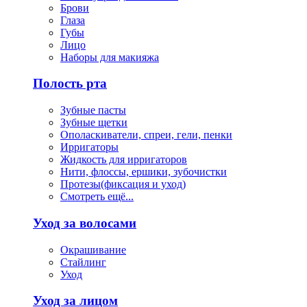
Брови
Глаза
Губы
Лицо
Наборы для макияжа
Полость рта
Зубные пасты
Зубные щетки
Ополаскиватели, спреи, гели, пенки
Ирригаторы
Жидкость для ирригаторов
Нити, флоссы, ершики, зубочистки
Протезы(фиксация и уход)
Смотреть ещё...
Уход за волосами
Окрашивание
Стайлинг
Уход
Уход за лицом