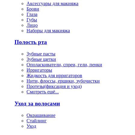
Аксессуары для макияжа
Брови
Глаза
Губы
Лицо
Наборы для макияжа
Полость рта
Зубные пасты
Зубные щетки
Ополаскиватели, спреи, гели, пенки
Ирригаторы
Жидкость для ирригаторов
Нити, флоссы, ершики, зубочистки
Протезы(фиксация и уход)
Смотреть ещё...
Уход за волосами
Окрашивание
Стайлинг
Уход