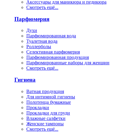
Аксессуары для маникюра и педикюра
Смотреть ещё...
Парфюмерия
Духи
Парфюмированная вода
Туалетная вода
Роллерболы
Селективная парфюмерия
Парфюмированная продукция
Парфюмированные наборы для женщин
Смотреть ещё...
Гигиена
Ватная продукция
Для интимной гигиены
Полотенца бумажные
Прокладки
Прокладки для груди
Влажные салфетки
Женские тампоны
Смотреть ещё...