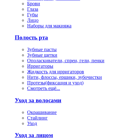
Брови
Глаза
Губы
Лицо
Наборы для макияжа
Полость рта
Зубные пасты
Зубные щетки
Ополаскиватели, спреи, гели, пенки
Ирригаторы
Жидкость для ирригаторов
Нити, флоссы, ершики, зубочистки
Протезы(фиксация и уход)
Смотреть ещё...
Уход за волосами
Окрашивание
Стайлинг
Уход
Уход за лицом