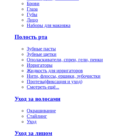
Брови
Глаза
Губы
Лицо
Наборы для макияжа
Полость рта
Зубные пасты
Зубные щетки
Ополаскиватели, спреи, гели, пенки
Ирригаторы
Жидкость для ирригаторов
Нити, флоссы, ершики, зубочистки
Протезы(фиксация и уход)
Смотреть ещё...
Уход за волосами
Окрашивание
Стайлинг
Уход
Уход за лицом