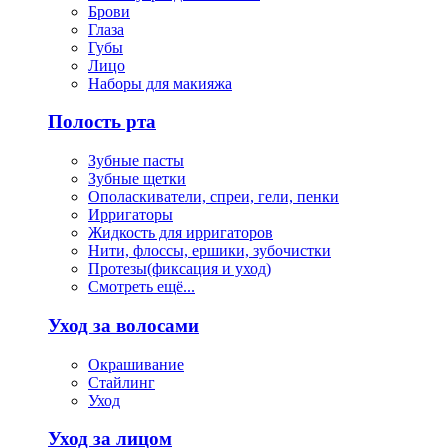
Брови
Глаза
Губы
Лицо
Наборы для макияжа
Полость рта
Зубные пасты
Зубные щетки
Ополаскиватели, спреи, гели, пенки
Ирригаторы
Жидкость для ирригаторов
Нити, флоссы, ершики, зубочистки
Протезы(фиксация и уход)
Смотреть ещё...
Уход за волосами
Окрашивание
Стайлинг
Уход
Уход за лицом