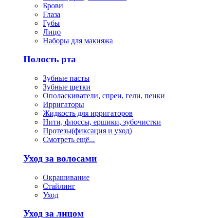
Брови
Глаза
Губы
Лицо
Наборы для макияжа
Полость рта
Зубные пасты
Зубные щетки
Ополаскиватели, спреи, гели, пенки
Ирригаторы
Жидкость для ирригаторов
Нити, флоссы, ершики, зубочистки
Протезы(фиксация и уход)
Смотреть ещё...
Уход за волосами
Окрашивание
Стайлинг
Уход
Уход за лицом