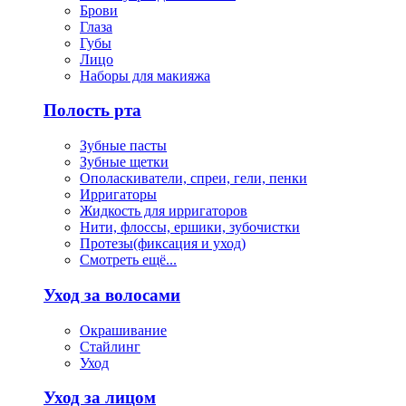
Брови
Глаза
Губы
Лицо
Наборы для макияжа
Полость рта
Зубные пасты
Зубные щетки
Ополаскиватели, спреи, гели, пенки
Ирригаторы
Жидкость для ирригаторов
Нити, флоссы, ершики, зубочистки
Протезы(фиксация и уход)
Смотреть ещё...
Уход за волосами
Окрашивание
Стайлинг
Уход
Уход за лицом