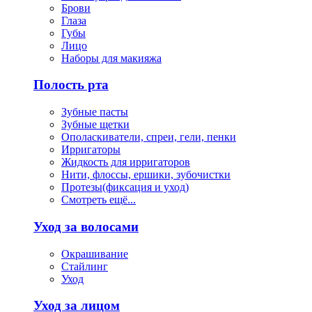
Брови
Глаза
Губы
Лицо
Наборы для макияжа
Полость рта
Зубные пасты
Зубные щетки
Ополаскиватели, спреи, гели, пенки
Ирригаторы
Жидкость для ирригаторов
Нити, флоссы, ершики, зубочистки
Протезы(фиксация и уход)
Смотреть ещё...
Уход за волосами
Окрашивание
Стайлинг
Уход
Уход за лицом