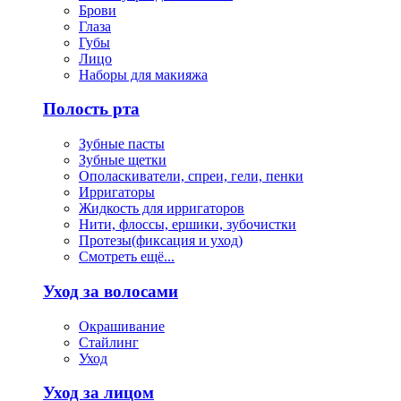
Брови
Глаза
Губы
Лицо
Наборы для макияжа
Полость рта
Зубные пасты
Зубные щетки
Ополаскиватели, спреи, гели, пенки
Ирригаторы
Жидкость для ирригаторов
Нити, флоссы, ершики, зубочистки
Протезы(фиксация и уход)
Смотреть ещё...
Уход за волосами
Окрашивание
Стайлинг
Уход
Уход за лицом