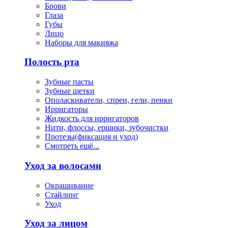
Брови
Глаза
Губы
Лицо
Наборы для макияжа
Полость рта
Зубные пасты
Зубные щетки
Ополаскиватели, спреи, гели, пенки
Ирригаторы
Жидкость для ирригаторов
Нити, флоссы, ершики, зубочистки
Протезы(фиксация и уход)
Смотреть ещё...
Уход за волосами
Окрашивание
Стайлинг
Уход
Уход за лицом