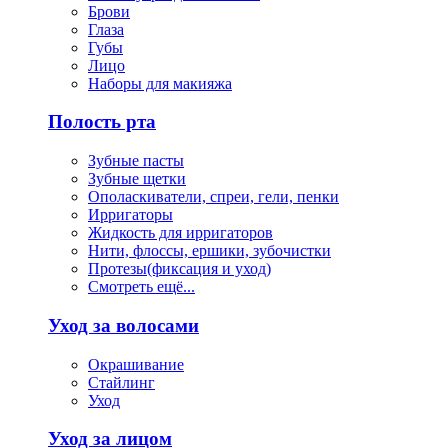
Брови
Глаза
Губы
Лицо
Наборы для макияжа
Полость рта
Зубные пасты
Зубные щетки
Ополаскиватели, спреи, гели, пенки
Ирригаторы
Жидкость для ирригаторов
Нити, флоссы, ершики, зубочистки
Протезы(фиксация и уход)
Смотреть ещё...
Уход за волосами
Окрашивание
Стайлинг
Уход
Уход за лицом