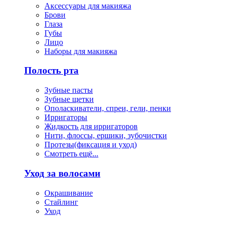
Аксессуары для макияжа
Брови
Глаза
Губы
Лицо
Наборы для макияжа
Полость рта
Зубные пасты
Зубные щетки
Ополаскиватели, спреи, гели, пенки
Ирригаторы
Жидкость для ирригаторов
Нити, флоссы, ершики, зубочистки
Протезы(фиксация и уход)
Смотреть ещё...
Уход за волосами
Окрашивание
Стайлинг
Уход