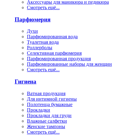
Аксессуары для маникюра и педикюра
Смотреть ещё...
Парфюмерия
Духи
Парфюмированная вода
Туалетная вода
Роллерболы
Селективная парфюмерия
Парфюмированная продукция
Парфюмированные наборы для женщин
Смотреть ещё...
Гигиена
Ватная продукция
Для интимной гигиены
Полотенца бумажные
Прокладки
Прокладки для груди
Влажные салфетки
Женские тампоны
Смотреть ещё...