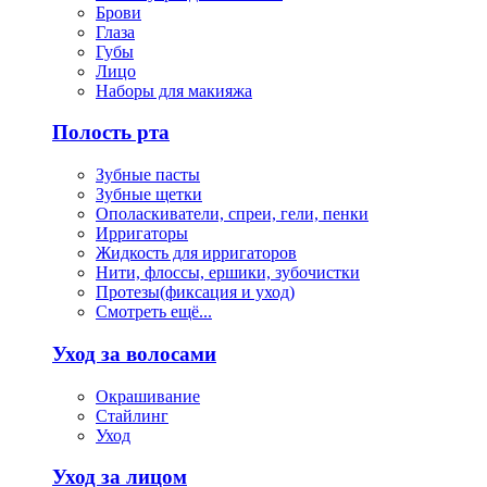
Брови
Глаза
Губы
Лицо
Наборы для макияжа
Полость рта
Зубные пасты
Зубные щетки
Ополаскиватели, спреи, гели, пенки
Ирригаторы
Жидкость для ирригаторов
Нити, флоссы, ершики, зубочистки
Протезы(фиксация и уход)
Смотреть ещё...
Уход за волосами
Окрашивание
Стайлинг
Уход
Уход за лицом