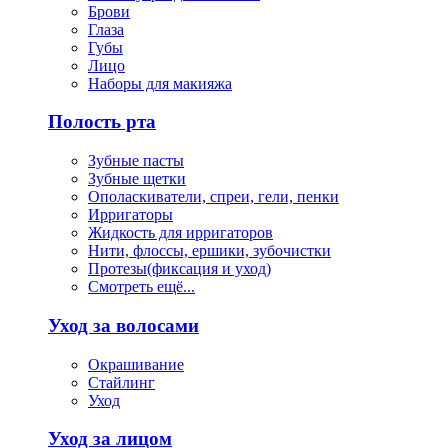
Брови
Глаза
Губы
Лицо
Наборы для макияжа
Полость рта
Зубные пасты
Зубные щетки
Ополаскиватели, спреи, гели, пенки
Ирригаторы
Жидкость для ирригаторов
Нити, флоссы, ершики, зубочистки
Протезы(фиксация и уход)
Смотреть ещё...
Уход за волосами
Окрашивание
Стайлинг
Уход
Уход за лицом