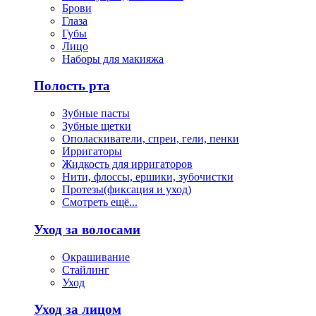
Брови
Глаза
Губы
Лицо
Наборы для макияжа
Полость рта
Зубные пасты
Зубные щетки
Ополаскиватели, спреи, гели, пенки
Ирригаторы
Жидкость для ирригаторов
Нити, флоссы, ершики, зубочистки
Протезы(фиксация и уход)
Смотреть ещё...
Уход за волосами
Окрашивание
Стайлинг
Уход
Уход за лицом