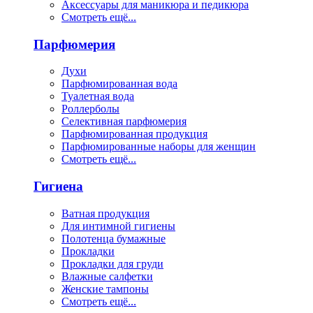
Аксессуары для маникюра и педикюра
Смотреть ещё...
Парфюмерия
Духи
Парфюмированная вода
Туалетная вода
Роллерболы
Селективная парфюмерия
Парфюмированная продукция
Парфюмированные наборы для женщин
Смотреть ещё...
Гигиена
Ватная продукция
Для интимной гигиены
Полотенца бумажные
Прокладки
Прокладки для груди
Влажные салфетки
Женские тампоны
Смотреть ещё...