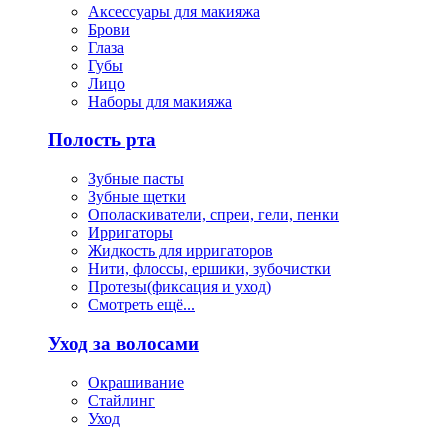
Аксессуары для макияжа
Брови
Глаза
Губы
Лицо
Наборы для макияжа
Полость рта
Зубные пасты
Зубные щетки
Ополаскиватели, спреи, гели, пенки
Ирригаторы
Жидкость для ирригаторов
Нити, флоссы, ершики, зубочистки
Протезы(фиксация и уход)
Смотреть ещё...
Уход за волосами
Окрашивание
Стайлинг
Уход