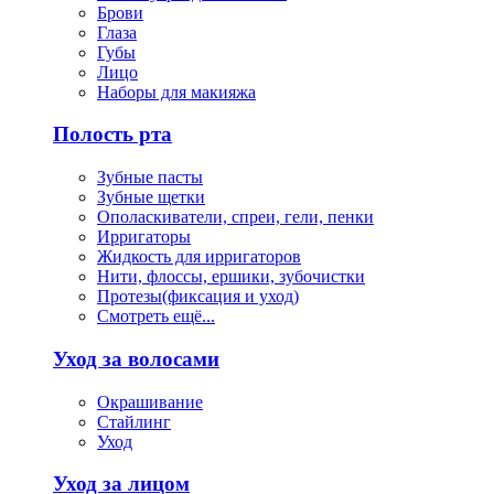
Брови
Глаза
Губы
Лицо
Наборы для макияжа
Полость рта
Зубные пасты
Зубные щетки
Ополаскиватели, спреи, гели, пенки
Ирригаторы
Жидкость для ирригаторов
Нити, флоссы, ершики, зубочистки
Протезы(фиксация и уход)
Смотреть ещё...
Уход за волосами
Окрашивание
Стайлинг
Уход
Уход за лицом